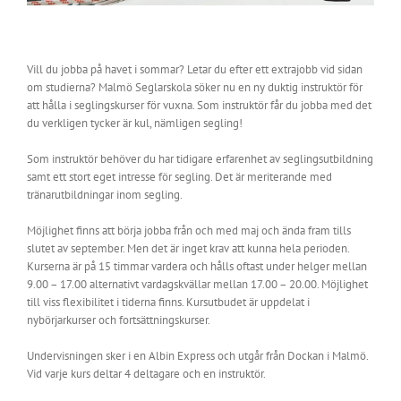
Vill du jobba på havet i sommar? Letar du efter ett extrajobb vid sidan
om studierna? Malmö Seglarskola söker nu en ny duktig instruktör för
att hålla i seglingskurser för vuxna. Som instruktör får du jobba med det
du verkligen tycker är kul, nämligen segling!
Som instruktör behöver du har tidigare erfarenhet av seglingsutbildning
samt ett stort eget intresse för segling. Det är meriterande med
tränarutbildningar inom segling.
Möjlighet finns att börja jobba från och med maj och ända fram tills
slutet av september. Men det är inget krav att kunna hela perioden.
Kurserna är på 15 timmar vardera och hålls oftast under helger mellan
9.00 – 17.00 alternativt vardagskvällar mellan 17.00 – 20.00. Möjlighet
till viss flexibilitet i tiderna finns. Kursutbudet är uppdelat i
nybörjarkurser och fortsättningskurser.
Undervisningen sker i en Albin Express och utgår från Dockan i Malmö.
Vid varje kurs deltar 4 deltagare och en instruktör.