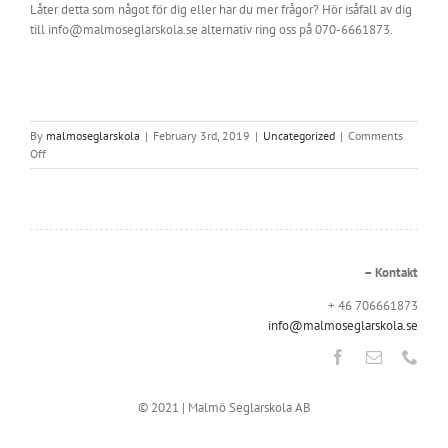
Låter detta som något för dig eller har du mer frågor? Hör isåfall av dig
till info@malmoseglarskola.se alternativ ring oss på 070-6661873.
By
malmoseglarskola
|
February 3rd, 2019
|
Uncategorized
|
Comments
on
Off
Vi
söker
nya
instruktörer!
– Kontakt
+ 46 706661873
info@malmoseglarskola.se
© 2021 | Malmö Seglarskola AB